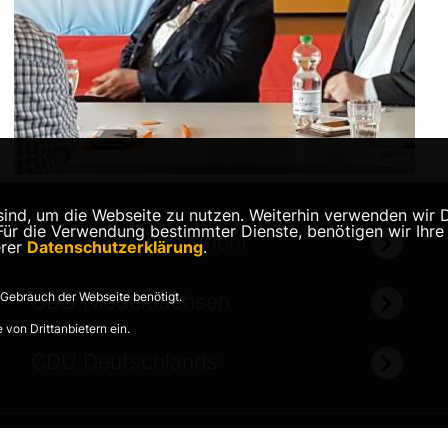
nd, um die Webseite zu nutzen. Weiterhin verwenden wir Die
 die Verwendung bestimmter Dienste, benötigen wir Ihre Ein
CDU Hameln-Pyrmont
erer
Datenschutzerklärung
.
Gebrauch der Webseite benötigt.
CDU Niedersachsen
von Drittanbietern ein.
CDU Deutschlands