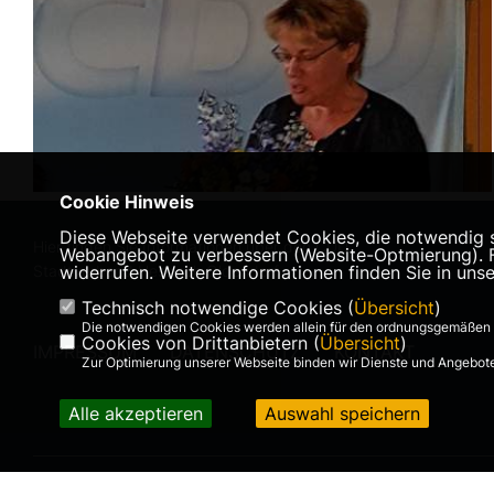
Cookie Hinweis
Diese Webseite verwendet Cookies, die notwendig si
Hier finden Sie Informationen über den CDU
Webangebot zu verbessern (Website-Optmierung). Für
Stadtverband Hessisch Oldendorf
widerrufen. Weitere Informationen finden Sie in uns
Technisch notwendige Cookies (
Übersicht
)
Die notwendigen Cookies werden allein für den ordnungsgemäßen 
Cookies von Drittanbietern (
Übersicht
)
IMPRESSUM
DATENSCHUTZ
KONTAKT
Zur Optimierung unserer Webseite binden wir Dienste und Angebote 
Alle akzeptieren
Auswahl speichern
©2026 CDU Stadtverband Hessisch Oldendorf