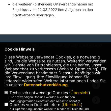
die weiteren (bisherigen) Ortsverbände haben mit
Beschluss vom 22.03.2022 ihre Aufgaben an den
Stadtverband übertragen.
Hier finden Sie Informationen über den CDU Stadtverband
Cookie Hinweis
Hessisch Oldendorf
Diese Webseite verwendet Cookies, die notwendig
sind, um die Webseite zu nutzen. Weiterhin verwenden
wir Dienste von Drittanbietern, die uns helfen, unser
Webangebot zu verbessern (Website-Optmierung). Für
die Verwendung bestimmter Dienste, benötigen wir
IMPRESSUM
DATENSCHUTZ
KONTAKT
Ihre Einwilligung. Ihre Einwilligung können Sie
jederzeit widerrufen. Weitere Informationen finden Sie
CDU Hameln-Pyrmont
in unserer
Datenschutzerklärung
.
Technisch notwendige Cookies (
Übersicht
)
Die notwendigen Cookies werden allein für den
CDU Niedersachsen
ordnungsgemäßen Gebrauch der Webseite benötigt.
Cookies von Drittanbietern (
Übersicht
)
Zur Optimierung unserer Webseite binden wir Dienste und