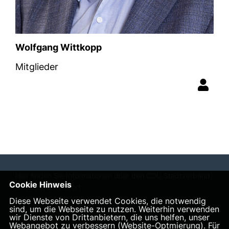
Wolfgang Wittkopp
Mitglieder
Hier finden Sie Informationen über den CDU Stadtverband
Cookie Hinweis
Hessisch Oldendorf
Diese Webseite verwendet Cookies, die notwendig
sind, um die Webseite zu nutzen. Weiterhin verwenden
wir Dienste von Drittanbietern, die uns helfen, unser
Webangebot zu verbessern (Website-Optmierung). Für