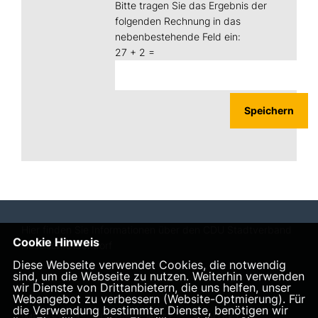
Bitte tragen Sie das Ergebnis der
folgenden Rechnung in das
nebenbestehende Feld ein:
27 + 2 =
Hier finden Sie Informationen über den CDU Stadtverband
Cookie Hinweis
Hessisch Oldendorf
Diese Webseite verwendet Cookies, die notwendig
sind, um die Webseite zu nutzen. Weiterhin verwenden
wir Dienste von Drittanbietern, die uns helfen, unser
Webangebot zu verbessern (Website-Optmierung). Für
die Verwendung bestimmter Dienste, benötigen wir
IMPRESSUM
DATENSCHUTZ
KONTAKT